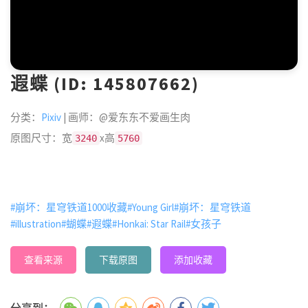
遐蝶 (ID: 145807662)
分类：
Pixiv
| 画师：@爱东东不爱画生肉
原图尺寸：宽
x高
3240
5760
#崩坏：星穹铁道1000收藏
#Young Girl
#崩坏：星穹铁道
#illustration
#蝴蝶
#遐蝶
#Honkai: Star Rail
#女孩子
查看来源
下载原图
添加收藏