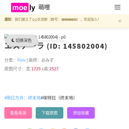
萌哩
×
通知
：我们建立了QQ交流群（群号：
689098835
），欢迎加入！
切换深色
エステーラ (ID: 145802004)
分类：
Pixiv
| 画师：@みず
原图尺寸：宽
x高
1725
2527
#明日方舟：终末地
#埃特拉（终末地）
查看来源
下载原图
添加收藏