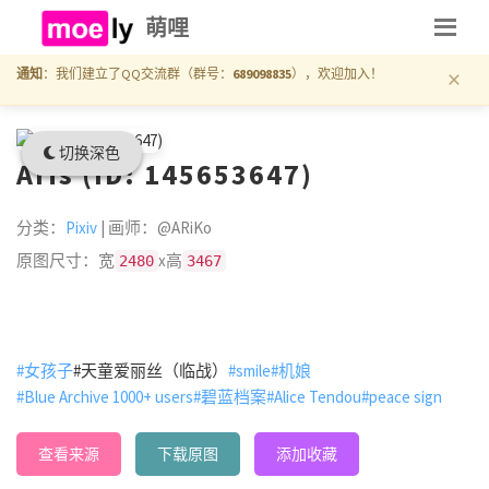
萌哩
×
通知
：我们建立了QQ交流群（群号：
689098835
），欢迎加入！
切换深色
Aris (ID: 145653647)
分类：
Pixiv
| 画师：@ARiKo
原图尺寸：宽
x高
2480
3467
#女孩子
#天童爱丽丝（临战）
#smile
#机娘
#Blue Archive 1000+ users
#碧蓝档案
#Alice Tendou
#peace sign
查看来源
下载原图
添加收藏