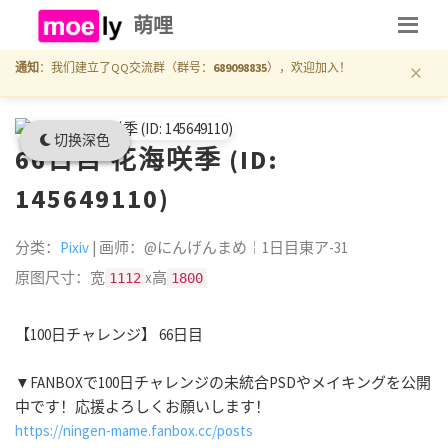
萌哩
×
通知
：我们建立了QQ交流群（群号：
689098835
），欢迎加入！
切换深色
66日目 花海咲季 (ID:
145649110)
分类：
Pixiv
| 画师：@にんげんまめ￤1日目東ア-31
原图尺寸：宽
x高
1112
1800
【100日チャレンジ】 66日目
▼FANBOXで100日チャレンジの未統合PSDやメイキングを公開
中です！応援よろしくお願いします！
https://ningen-mame.fanbox.cc/posts