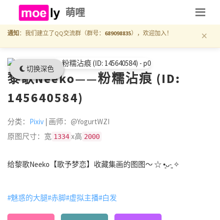
萌哩
×
通知
：我们建立了QQ交流群（群号：
689098835
），欢迎加入！
切换深色
黎歌Neeko——粉糯沾痕 (ID:
145640584)
分类：
Pixiv
| 画师：@YogurtWZI
原图尺寸：宽
x高
1334
2000
给黎歌Neeko【歌予梦恋】收藏集画的图图～ ☆ •͈ᴗ⁃͈ ✧
#魅惑的大腿
#赤脚
#虚拟主播
#白发