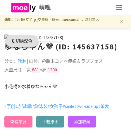
萌哩
×
通知
：我们建立了QQ交流群（群号：
689098835
），欢迎加入！
切换深色
ゆなちゃん💜 (ID: 145637158)
分类：
Pixiv
| 画师：@飴玉コン🍬俺嫁＆ラブフェス
原图尺寸：宽
x高
881
1200
小花柄の水着ゆなちゃん💜
#原创
#赤脚
#腹部
#泳装
#女孩子
#smile
#two-side up
#茶发
查看来源
下载原图
添加收藏