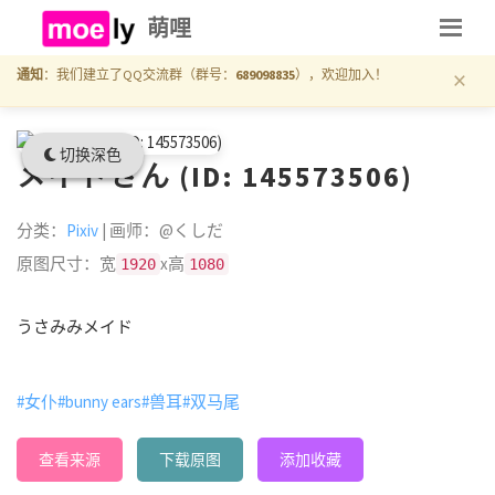
萌哩
×
通知
：我们建立了QQ交流群（群号：
689098835
），欢迎加入！
切换深色
メイドさん (ID: 145573506)
分类：
Pixiv
| 画师：@くしだ
原图尺寸：宽
x高
1920
1080
うさみみメイド
#女仆
#bunny ears
#兽耳
#双马尾
查看来源
下载原图
添加收藏