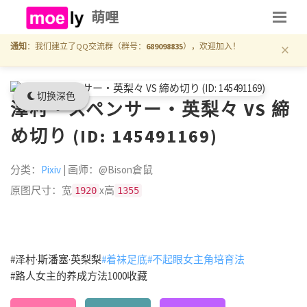
萌哩
×
通知
：我们建立了QQ交流群（群号：
689098835
），欢迎加入！
切换深色
澤村・スペンサー・英梨々 VS 締
め切り (ID: 145491169)
分类：
Pixiv
| 画师：@Bison倉鼠
原图尺寸：宽
x高
1920
1355
#泽村·斯潘塞·英梨梨
#着袜足底
#不起眼女主角培育法
#路人女主的养成方法1000收藏