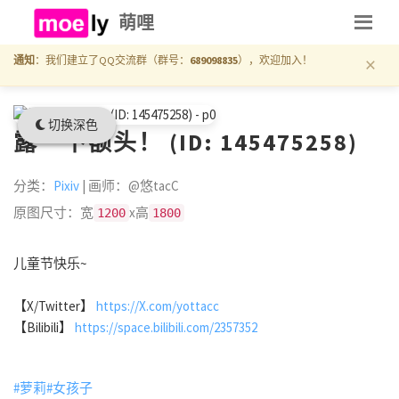
萌哩
×
通知
：我们建立了QQ交流群（群号：
689098835
），欢迎加入！
切换深色
露一下额头！ (ID: 145475258)
分类：
Pixiv
| 画师：@悠tacC
原图尺寸：宽
x高
1200
1800
儿童节快乐~
【X/Twitter】
https://X.com/yottacc
【Bilibili】
https://space.bilibili.com/2357352
#萝莉
#女孩子