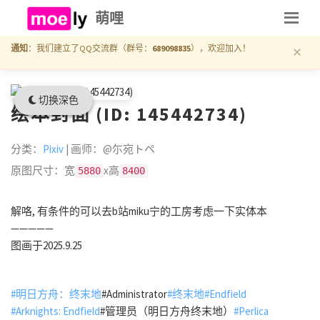
萌哩
×
通知
：我们建立了QQ交流群（群号：
689098835
），欢迎加入！
切换深色
绘本封面 (ID: 145442734)
分类：
Pixiv
| 画师：@尓宛トペ
原图尺寸：宽
x高
5880
8400
解咯, 有条件的可以去b站miku宁的工房考虑一下实体本
—————
图画于2025.9.25
#明日方舟：终末地
#Administrator
#终末地
#Endfield
#Arknights: Endfield
#管理员（明日方舟终末地）
#Perlica