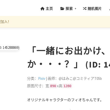
+
主页
探索
随机图片
迎加入！
「一緒にお出かけ
か・・・？」 (ID: 14
分类：
Pixiv
| 画师：@はみこ@コミティアT05b
原图尺寸：宽
x高
890
1280
オリジナルキャラクターのフィオちゃんです。