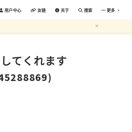
+
用户中心
友链
关于
搜索
更多
×
、してくれます
5288869)