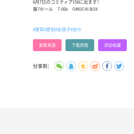
6月7日のコミティア156に出ます！
東7ホール T-05b OMOCHI BOX
#兽耳
#原创
#女孩子
#女仆
查看来源
下载原图
添加收藏
分享到：