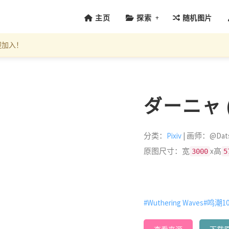
+
主页
探索
随机图片
迎加入！
ダーニャ (I
分类：
Pixiv
| 画师：@Dat
原图尺寸：宽
x高
3000
5
#Wuthering Waves
#鸣潮1