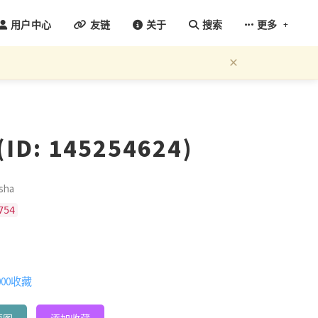
+
用户中心
友链
关于
搜索
更多
×
D: 145254624)
sha
754
000收藏