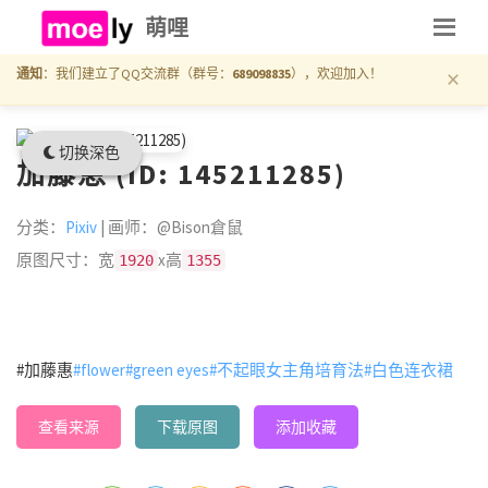
萌哩
×
通知
：我们建立了QQ交流群（群号：
689098835
），欢迎加入！
切换深色
加藤恵 (ID: 145211285)
分类：
Pixiv
| 画师：@Bison倉鼠
原图尺寸：宽
x高
1920
1355
#加藤惠
#flower
#green eyes
#不起眼女主角培育法
#白色连衣裙
查看来源
下载原图
添加收藏