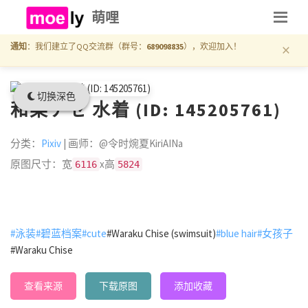
萌哩
×
通知
：我们建立了QQ交流群（群号：
689098835
），欢迎加入！
切换深色
和楽チセ 水着 (ID: 145205761)
分类：
Pixiv
| 画师：@令时焥夏KiriAINa
原图尺寸：宽
x高
6116
5824
#泳装
#碧蓝档案
#cute
#Waraku Chise (swimsuit)
#blue hair
#女孩子
#Waraku Chise
查看来源
下载原图
添加收藏