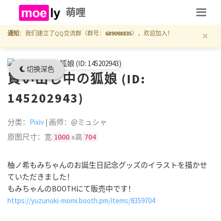
萌哩
×
通知
：我们建立了QQ交流群（群号：
689098835
），欢迎加入！
切换深色
買い出し中の狐娘 (ID:
145202943)
分类：
Pixiv
| 画师：@ミュシャ
原图尺寸：宽
x高
1000
704
柚ノ希もみちゃんのお誕生日記念グッズのイラストを描かせ
ていただきました！
もみちゃんのBOOTHにて販売中です！
https://yuzunoki-momi.booth.pm/items/8359704