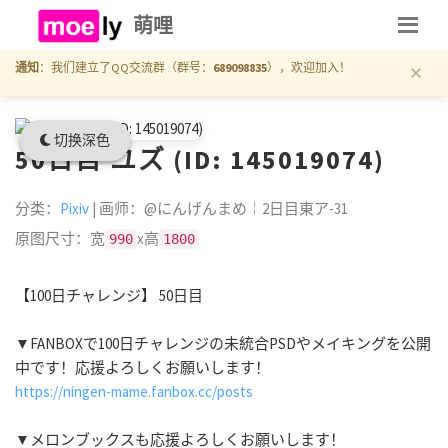
萌哩
×
通知
：我们建立了QQ交流群（群号：
689098835
），欢迎加入！
切换深色
50日目 ユズ (ID: 145019074)
分类：
Pixiv
| 画师：@にんげんまめ￤2日目東ア-31
原图尺寸：宽
x高
990
1800
【100日チャレンジ】 50日目
▼FANBOXで100日チャレンジの未統合PSDやメイキングを公開
中です！応援よろしくお願いします！
https://ningen-mame.fanbox.cc/posts
▼メロンブックスも応援よろしくお願いします！