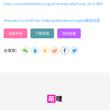
https://www.melonbooks.co.jp/circle/index.php?circle_id=114555
#Hanaoka Yuzu
#100 Day Challenge
#Headboard angle
#碧蓝档案
查看来源
下载原图
添加收藏
分享到：