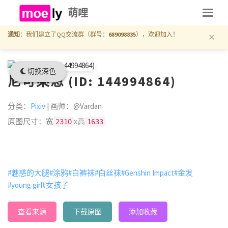
萌哩
×
通知
：我们建立了QQ交流群（群号：
689098835
），欢迎加入！
切换深色
尼可萊恩 (ID: 144994864)
分类：
Pixiv
| 画师：@Vardan
原图尺寸：宽
x高
2310
1633
#魅惑的大腿
#涂鸦
#白裤袜
#白丝袜
#Genshin Impact
#金发
#young girl
#女孩子
查看来源
下载原图
添加收藏