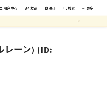
+
用户中心
友链
关于
搜索
更多
×
ーン) (ID: