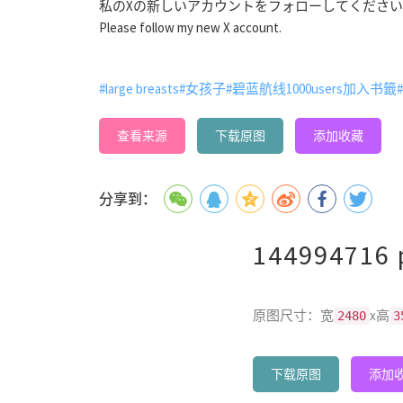
私のXの新しいアカウントをフォローしてくださ
Please follow my new X account.
#large breasts
#女孩子
#碧蓝航线1000users加入书籤
#
查看来源
下载原图
添加收藏
分享到：
144994716 
原图尺寸：宽
x高
2480
3
下载原图
添加