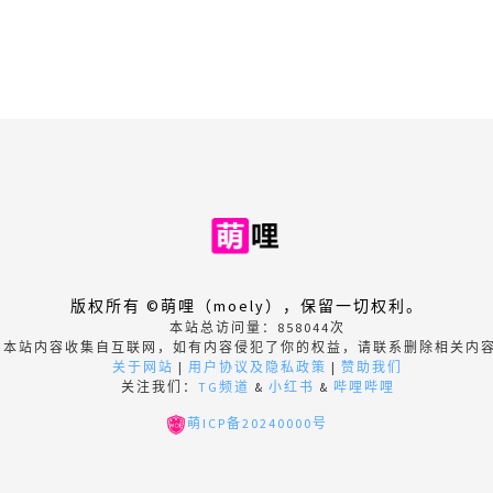
版权所有 ©萌哩（moely），保留一切权利。
本站总访问量：
858044
次
本站内容收集自互联网，如有内容侵犯了你的权益，请联系删除相关内
关于网站
|
用户协议及隐私政策
|
赞助我们
关注我们：
TG频道
&
小红书
&
哔哩哔哩
萌ICP备20240000号