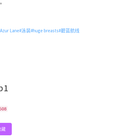
い。
Azur Lane
#泳装
#huge breasts
#碧蓝航线
p1
508
收藏