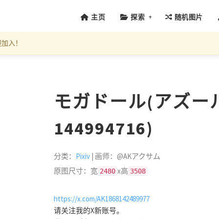
+
主页
探索
随机图片
迎加入！
モガドール(アズールレ
144994716)
分类：
Pixiv
| 画师：@AKアクサム
原图尺寸：宽
x高
2480
3508
https://x.com/AK1868142489977
请关注我的X新账号。