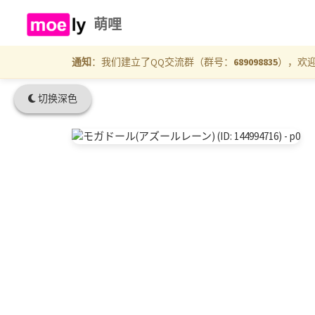
萌哩
通知
：我们建立了QQ交流群（群号：
689098835
），欢
切换深色