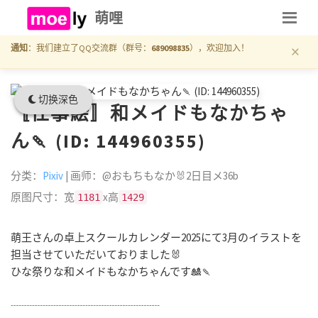
萌哩
×
通知
：我们建立了QQ交流群（群号：
689098835
），欢迎加入！
切换深色
〚仕事絵〛和メイドもなかちゃ
ん🍡 (ID: 144960355)
分类：
Pixiv
| 画师：@おもちもなか🐰2日目メ36b
原图尺寸：宽
x高
1181
1429
萌王さんの卓上スクールカレンダー2025にて3月のイラストを
担当させていただいておりました🐰
ひな祭りな和メイドもなかちゃんです🎎🍡
┈┈┈┈┈┈┈┈┈┈┈┈┈┈