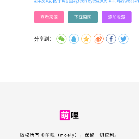
#胖次
#女孩子
#插画
#green eyes
#原创
#平胸
#sweat
#h
查看来源
下载原图
添加收藏
分享到：
版权所有 ©萌哩（moely），保留一切权利。