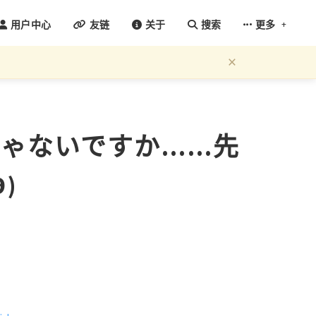
+
用户中心
友链
关于
搜索
更多
×
じゃないですか……先
9)