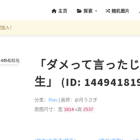
+
主页
探索
随机图片
迎加入！
「ダメって言った
生」 (ID: 14494181
分类：
Pixiv
| 画师：@月うさぎ
原图尺寸：宽
x高
1814
2537