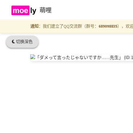
萌哩
通知
：我们建立了QQ交流群（群号：
689098835
），欢
切换深色