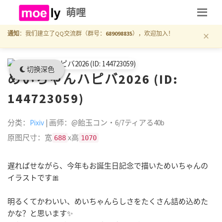
萌哩
×
通知
：我们建立了QQ交流群（群号：
689098835
），欢迎加入！
切换深色
めいちゃんハピバ2026 (ID:
144723059)
分类：
Pixiv
| 画师：@飴玉コン・6/7ティアる40b
原图尺寸：宽
x高
688
1070
遅ればせながら、今年もお誕生日記念で描いためいちゃんの
イラストです🎀
明るくてかわいい、めいちゃんらしさをたくさん詰め込めた
かな？と思います✨