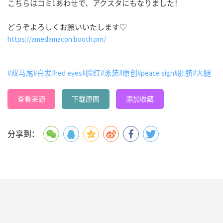
こちらはコミ1あわせで、アクスタにもなりました！
どうぞよろしくお願いいたします♡
https://amedamacon.booth.pm/
#双马尾
#白发
#red eyes
#脸红
#泳装
#原创
#peace sign
#肚脐
#大腿
查看来源
下载原图
添加收藏
分享到：