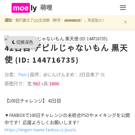
萌哩
×
通知
：我们建立了QQ交流群（群号：
689098835
），欢迎加入！
切换深色
42日目 デビルじゃないもん 黒天
使 (ID: 144716735)
分类：
Pixiv
| 画师：@にんげんまめ￤2日目東ア-31
原图尺寸：宽
x高
982
1800
【100日チャレンジ】 42日目
▼FANBOXで100日チャレンジの未統合PSDやメイキングを公開
中です！応援よろしくお願いします！
https://ningen-mame.fanbox.cc/posts