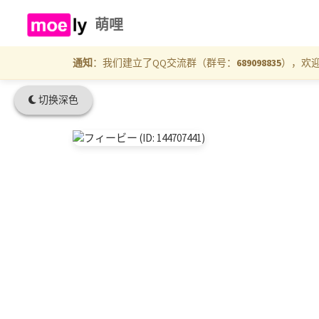
萌哩
通知
：我们建立了QQ交流群（群号：
689098835
），欢
切换深色