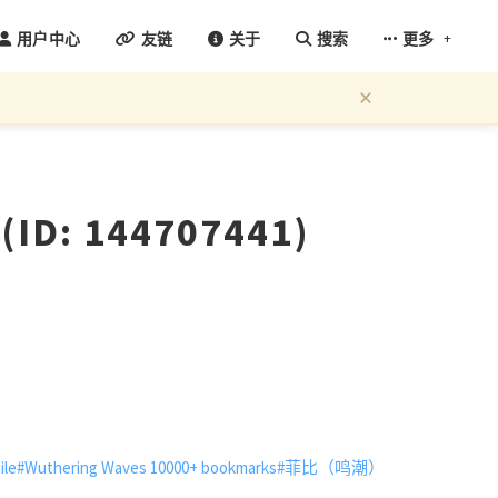
+
用户中心
友链
关于
搜索
更多
×
D: 144707441)
ile
#Wuthering Waves 10000+ bookmarks
#菲比（鸣潮）