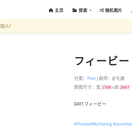
+
主页
探索
随机图片
迎加入！
フィービー (I
分类：
Pixiv
| 画师：@モ誰
原图尺寸：宽
x高
1500
2607
DAY7.フィービー
#Phoebe
#Wuthering Waves
#sm