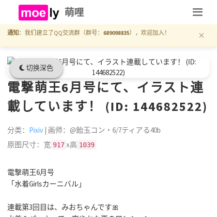
萌哩
×
通知
：我们建立了QQ交流群（群号：
689098835
），欢迎加入！
切换深色
電撃萌王6月号にて、イラスト連
載しています！ (ID: 144682522)
分类：
Pixiv
| 画师：@飴玉コン・6/7ティアる40b
原图尺寸：宽
x高
917
1039
電撃萌王6月号
「水着Girlsカーニバル」
連載第3回目は、みおちゃんです🎀