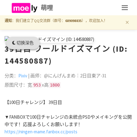
萌哩
×
通知
：我们建立了QQ交流群（群号：
689098835
），欢迎加入！
切换深色
39日目 ワールドイズマイン (ID:
144580887)
分类：
Pixiv
| 画师：@にんげんまめ￤2日目東ア-31
原图尺寸：宽
x高
953
1800
【100日チャレンジ】 39日目
▼FANBOXで100日チャレンジの未統合PSDやメイキングを公開
中です！応援よろしくお願いします！
https://ningen-mame.fanbox.cc/posts