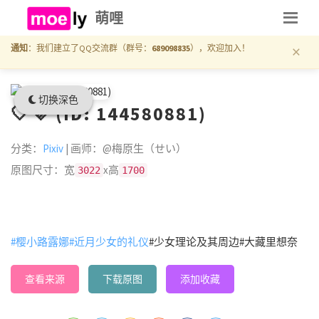
萌哩
×
通知
：我们建立了QQ交流群（群号：
689098835
），欢迎加入！
切换深色
🤍💜 (ID: 144580881)
分类：
Pixiv
| 画师：@梅原生（せい）
原图尺寸：宽
x高
3022
1700
#樱小路露娜
#近月少女的礼仪
#少女理论及其周边
#大藏里想奈
查看来源
下载原图
添加收藏