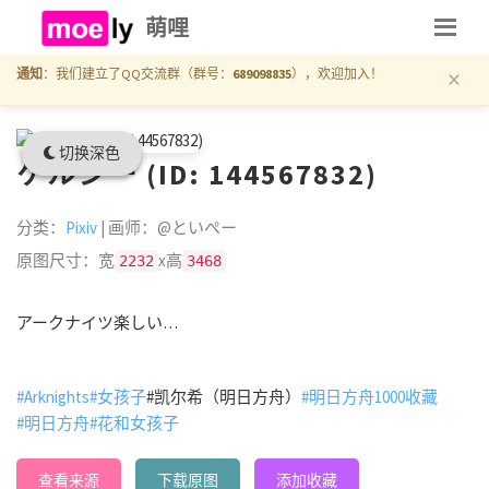
萌哩
×
通知
：我们建立了QQ交流群（群号：
689098835
），欢迎加入！
切换深色
ケルシー (ID: 144567832)
分类：
Pixiv
| 画师：@といぺー
原图尺寸：宽
x高
2232
3468
アークナイツ楽しい…
#Arknights
#女孩子
#凯尔希（明日方舟）
#明日方舟1000收藏
#明日方舟
#花和女孩子
查看来源
下载原图
添加收藏