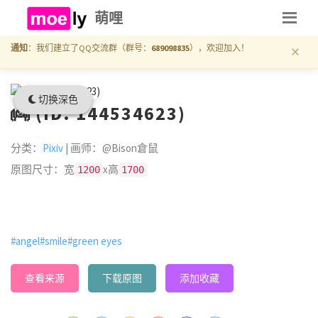
萌哩
×
通知
：我们建立了QQ交流群（群号：
689098835
），欢迎加入！
切换深色
👼 (ID: 144534623)
分类：
Pixiv
| 画师：@Bison倉鼠
原图尺寸：宽
x高
1200
1700
#angel
#smile
#green eyes
查看来源
下载原图
添加收藏