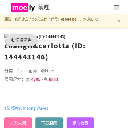
萌哩
×
通知
：我们建立了QQ交流群（群号：
689098835
），欢迎加入！
切换深色
changli&carlotta (ID:
144443146)
分类：
Pixiv
| 画师：@Fi-né
原图尺寸：宽
x高
4795
6863
#臀部
#Wuthering Waves
查看来源
下载原图
添加收藏