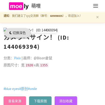
萌哩
×
通知
：我们建立了QQ交流群（群号：
689098835
），欢迎加入！
切换深色
カメラへサイン！ (ID:
144069394)
分类：
Pixiv
| 画师：@Bison倉鼠
原图尺寸：宽
x高
1920
1355
#blue eyes
#原创
#smile
查看来源
下载原图
添加收藏