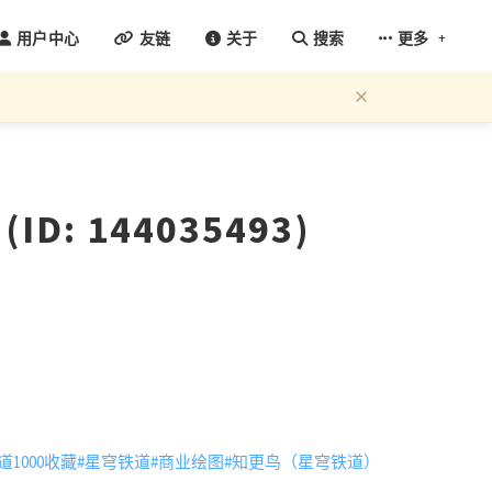
+
用户中心
友链
关于
搜索
更多
×
: 144035493)
1000收藏
#星穹铁道
#商业绘图
#知更鸟（星穹铁道）