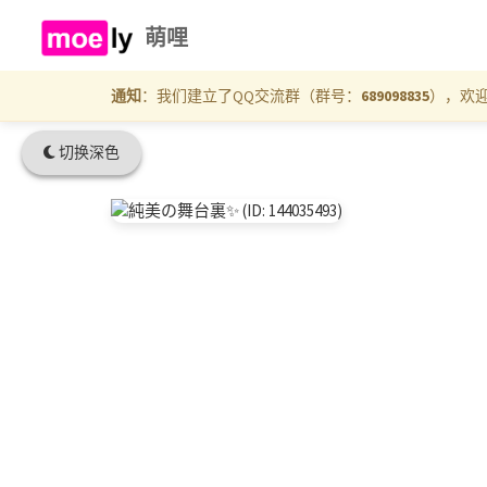
萌哩
通知
：我们建立了QQ交流群（群号：
689098835
），欢
切换深色