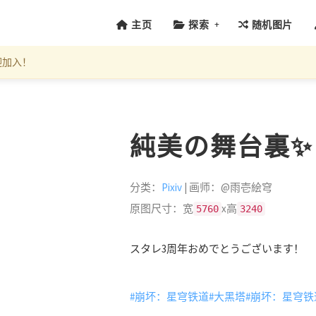
+
主页
探索
随机图片
迎加入！
純美の舞台裏✨ (ID
分类：
Pixiv
| 画师：@雨壱絵穹
原图尺寸：宽
x高
5760
3240
スタレ3周年おめでとうございます！
#崩坏：星穹铁道
#大黑塔
#崩坏：星穹铁道