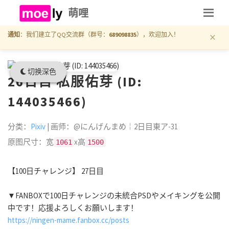
萌哩
×
通知
：我们建立了QQ交流群（群号：
689098835
），欢迎加入！
切换深色
26日目 私服佑芽 (ID:
144035466)
分类：
Pixiv
| 画师：@にんげんまめ￤2日目東ア-31
原图尺寸：宽
x高
1061
1500
【100日チャレンジ】 27日目
▼FANBOXで100日チャレンジの未統合PSDやメイキングを公開
中です！応援よろしくお願いします！
https://ningen-mame.fanbox.cc/posts