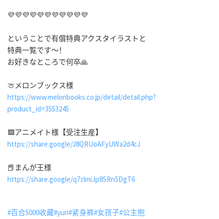
💜💜💜💜💜💜💜💜💜💜💜
ということで有償特典アクスタイラストと
特典一覧です～！
お好きなところで何卒🙏
🍈メロンブックス様
https://www.melonbooks.co.jp/detail/detail.php?
product_id=3553245
🟦アニメイト様【受注生産】
https://share.google/J8QRUoAFyUWa2d4cJ
📕まんが王様
https://share.google/q7zlmiJp8SRn5DgT6
#百合5000收藏
#yuri
#紧身裤
#女孩子
#公主抱