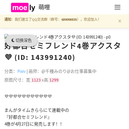
萌哩
×
通知
：我们建立了QQ交流群（群号：
689098835
），欢迎加入！
切换深色
好都合セミフレンド4巻アクスタ
💜 (ID: 143991240)
分类：
Pixiv
| 画师：@千種みのり@お仕事募集中
原图尺寸：宽
x高
1123
1299
💜💜💜💜💜💜💜💜💜💜💜
まんがタイムきららにて連載中の
『好都合セミフレンド』
4巻が4月27日に発売します！！