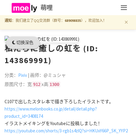
萌哩
×
通知
：我们建立了QQ交流群（群号：
689098835
），欢迎加入！
切换深色
私たちに癒しの虹を (ID:
143869991)
分类：
Pixiv
| 画师：@ミュシャ
原图尺寸：宽
x高
912
1300
C107で出したスタレ本で描き下ろしたイラストです。
https://www.melonbooks.co.jp/detail/detail.php?
product_id=3408174
イラストメイキングをYoutubeに投稿しました！
https://youtube.com/shorts/3-rgb1s4zlQ?si=HKUxY66P_5K_YYP2