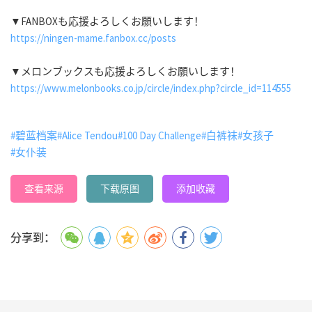
▼FANBOXも応援よろしくお願いします！
https://ningen-mame.fanbox.cc/posts
▼メロンブックスも応援よろしくお願いします！
https://www.melonbooks.co.jp/circle/index.php?circle_id=114555
#碧蓝档案
#Alice Tendou
#100 Day Challenge
#白裤袜
#女孩子
#女仆装
查看来源
下载原图
添加收藏
分享到：