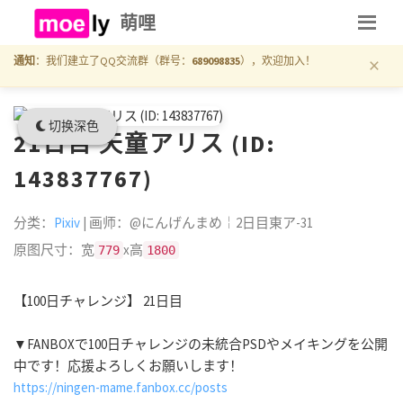
萌哩
×
通知
：我们建立了QQ交流群（群号：
689098835
），欢迎加入！
切换深色
21日目 天童アリス (ID:
143837767)
分类：
Pixiv
| 画师：@にんげんまめ￤2日目東ア-31
原图尺寸：宽
x高
779
1800
【100日チャレンジ】 21日目
▼FANBOXで100日チャレンジの未統合PSDやメイキングを公開
中です！応援よろしくお願いします！
https://ningen-mame.fanbox.cc/posts