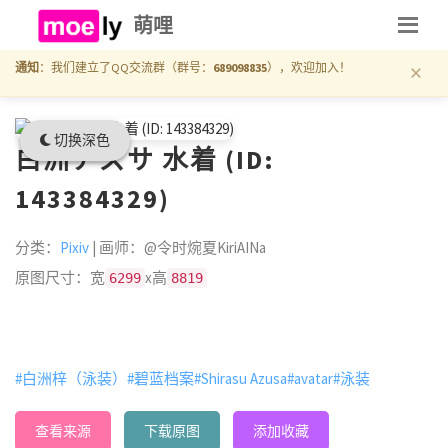
萌哩
×
通知
：我们建立了QQ交流群（群号：
689098835
），欢迎加入！
切换深色
白洲アズサ 水着 (ID:
143384329)
分类：
Pixiv
| 画师：@令时焥夏KiriAINa
原图尺寸：宽
x高
6299
8819
#白洲梓（泳装）
#碧蓝档案
#Shirasu Azusa
#avatar
#泳装
查看来源
下载原图
添加收藏