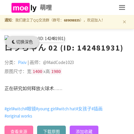
萌哩
×
通知
：我们建立了QQ交流群（群号：
689098835
），欢迎加入！
切换深色
ロラちゃん 02 (ID: 142481931)
分类：
Pixiv
| 画师：@MaidCode1023
原图尺寸：宽
x高
1400
1980
正在研究如何释放火球术……
#girl
#witch
#眼镜
#young girl
#witch hat
#女孩子
#插画
#original works
查看来源
下载原图
添加收藏