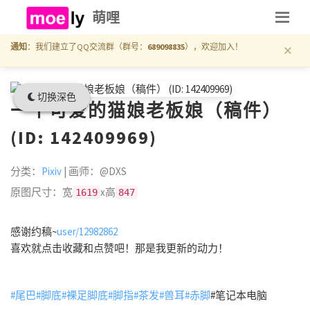
萌哩
×
通知
：我们建立了QQ交流群（群号：
689098835
），欢迎加入！
切换深色
一个可爱的猫娘老板娘（稿件）
(ID: 142409969)
分类：
Pixiv
| 画师：@DXS
原图尺寸：宽
x高
1619
847
感谢约稿~
user/12982862
喜欢就点击收藏和点赞吧！那是我更新的动力！
#尾巴
#脚底
#裸足脚底
#脚指
#茶发
#兽耳
#赤脚
#笔记本电脑