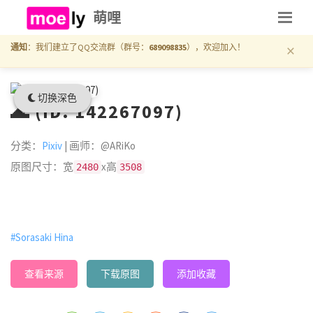
萌哩
×
通知
：我们建立了QQ交流群（群号：
689098835
），欢迎加入！
切换深色
🌊 (ID: 142267097)
分类：
Pixiv
| 画师：@ARiKo
原图尺寸：宽
x高
2480
3508
#Sorasaki Hina
查看来源
下载原图
添加收藏