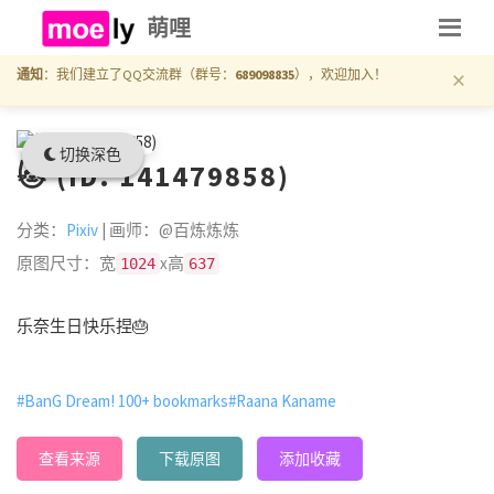
萌哩
×
通知
：我们建立了QQ交流群（群号：
689098835
），欢迎加入！
切换深色
🐱 (ID: 141479858)
分类：
Pixiv
| 画师：@百炼炼炼
原图尺寸：宽
x高
1024
637
乐奈生日快乐捏🎂
#BanG Dream! 100+ bookmarks
#Raana Kaname
查看来源
下载原图
添加收藏