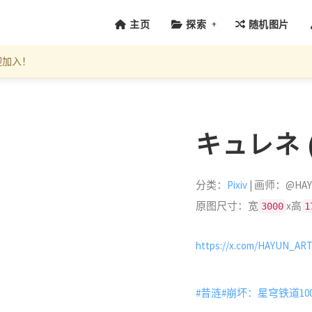
+
主页
探索
随机图片
迎加入！
キュレネ (I
分类：
Pixiv
| 画师：@HAY
原图尺寸：宽
x高
3000
1
https://x.com/HAYUN_AR
#昔涟
#崩坏：星穹铁道10