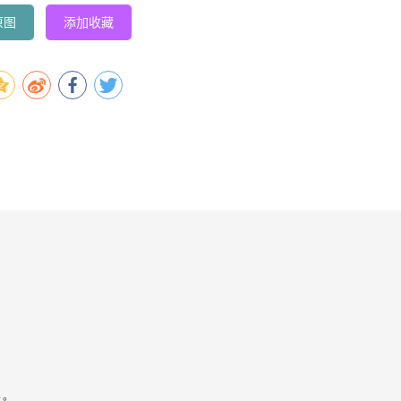
原图
添加收藏
容。