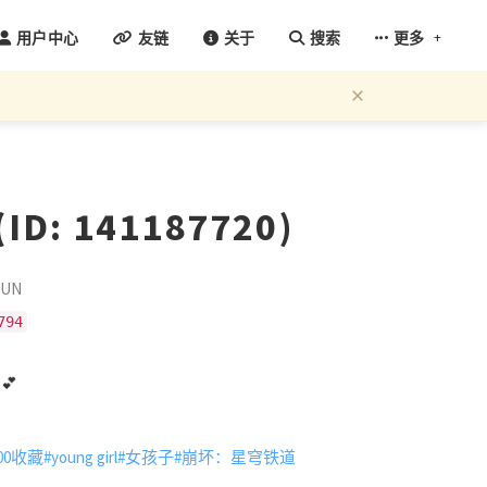
+
用户中心
友链
关于
搜索
更多
×
D: 141187720)
UN
794
T
💕
00收藏
#young girl
#女孩子
#崩坏：星穹铁道