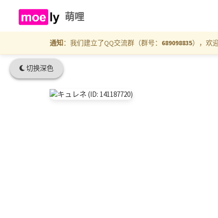
萌哩
通知
：我们建立了QQ交流群（群号：
689098835
），欢
切换深色