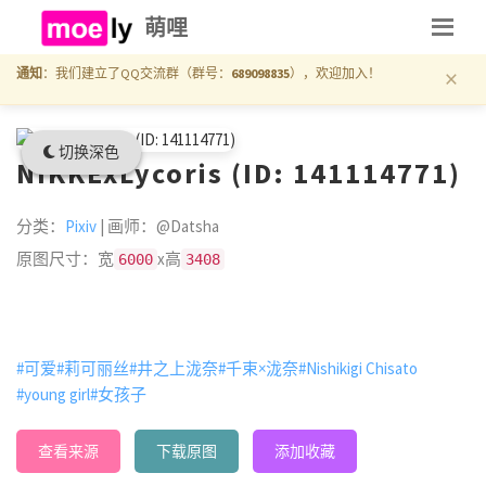
萌哩
×
通知
：我们建立了QQ交流群（群号：
689098835
），欢迎加入！
切换深色
NIKKExLycoris (ID: 141114771)
分类：
Pixiv
| 画师：@Datsha
原图尺寸：宽
x高
6000
3408
#可爱
#莉可丽丝
#井之上泷奈
#千束×泷奈
#Nishikigi Chisato
#young girl
#女孩子
查看来源
下载原图
添加收藏