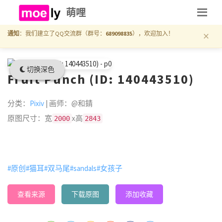
萌哩
×
通知
：我们建立了QQ交流群（群号：
689098835
），欢迎加入！
切换深色
Fruit Punch (ID: 140443510)
分类：
Pixiv
| 画师：@和錆
原图尺寸：宽
x高
2000
2843
#原创
#猫耳
#双马尾
#sandals
#女孩子
查看来源
下载原图
添加收藏