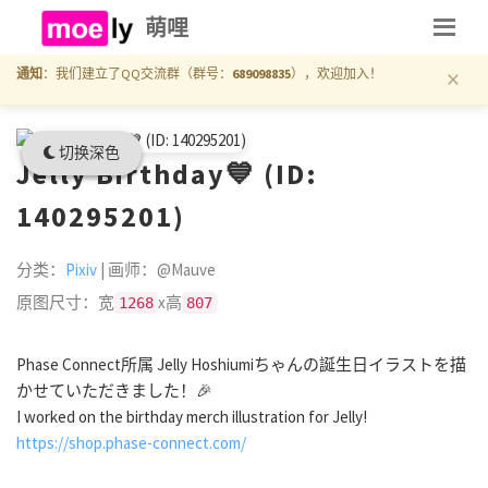
萌哩
×
通知
：我们建立了QQ交流群（群号：
689098835
），欢迎加入！
切换深色
Jelly Birthday💙 (ID:
140295201)
分类：
Pixiv
| 画师：@Mauve
原图尺寸：宽
x高
1268
807
Phase Connect所属 Jelly Hoshiumiちゃんの誕生日イラストを描
かせていただきました！🎉
I worked on the birthday merch illustration for Jelly!
https://shop.phase-connect.com/