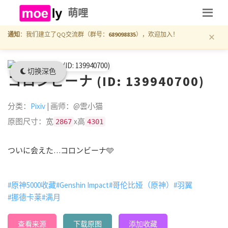
萌哩
×
通知
：我们建立了QQ交流群（群号：
689098835
），欢迎加入！
切换深色
コロンビーナ (ID: 139940700)
分类：
Pixiv
| 画师：@雲小猫
原图尺寸：宽
x高
2867
4301
ついに会えた…コロンビーナ🩵
#原神5000收藏
#Genshin Impact
#哥伦比娅（原神）
#羽翼
#挪德卡莱
#满月
查看来源
下载原图
添加收藏