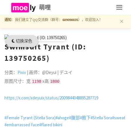
萌哩
×
通知
：我们建立了QQ交流群（群号：
689098835
），欢迎加入！
切换深色
Swimsuit Tyrant (ID:
139750265)
分类：
Pixiv
| 画师：@Deyui | デユイ
原图尺寸：宽
x高
1198
1800
https://x.com/xdeyuix/status/2009844048895287719
#Female Tyrant (Stella Sora)
#ahoge
#腹部
#腋下
#Stella Sora
#sweat
#embarrassed face
#flared bikini