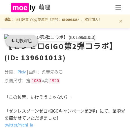
萌哩
×
通知
：我们建立了QQ交流群（群号：
689098835
），欢迎加入！
切换深色
【ゼンゼロGiGO第2弾コラボ】
(ID: 139601013)
分类：
Pixiv
| 画师：@麻先みち
原图尺寸：宽
x高
1080
1920
「この位置、いけそうじゃない？」
「ゼンレスゾーンゼロ×GiGOキャンペーン第2弾」にて、葉瞬光
を描かせていただきました！
twitter/michi_ia