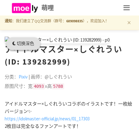
萌哩
×
通知
：我们建立了QQ交流群（群号：
689098835
），欢迎加入！
切换深色
アイドルマスター×しぐれうい
(ID: 139282999)
分类：
Pixiv
| 画师：@しぐれうい
原图尺寸：宽
x高
4093
5788
アイドルマスター×しぐれういコラボのイラストです！一枚絵
バージョン✨
https://idolmaster-official.jp/news/01_17303
2枚目は完全なるファンアートです！