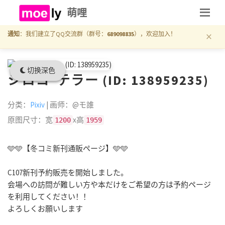
萌哩
×
通知
：我们建立了QQ交流群（群号：
689098835
），欢迎加入！
切换深色
シロコ*テラー (ID: 138959235)
分类：
Pixiv
| 画师：@モ誰
原图尺寸：宽
x高
1200
1959
🩵🩵【冬コミ新刊通販ページ】🩵🩵
C107新刊予約販売を開始しました。
会場への訪問が難しい方や本だけをご希望の方は予約ページ
を利用してください！！
よろしくお願いします