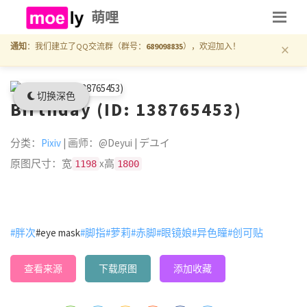
萌哩
×
通知
：我们建立了QQ交流群（群号：
689098835
），欢迎加入！
切换深色
Birthday (ID: 138765453)
分类：
Pixiv
| 画师：@Deyui | デユイ
原图尺寸：宽
x高
1198
1800
#胖次
#eye mask
#脚指
#萝莉
#赤脚
#眼镜娘
#异色瞳
#创可贴
查看来源
下载原图
添加收藏